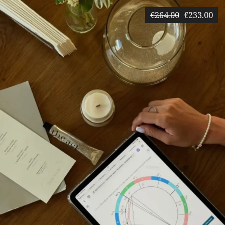
€264.00
€233.00