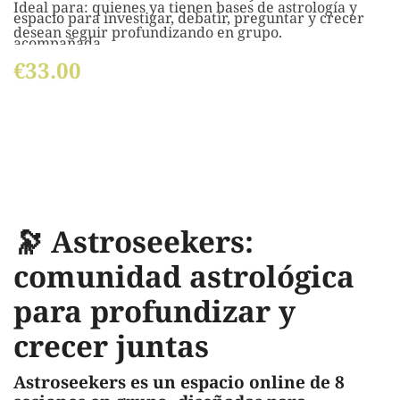
Ideal para: quienes ya tienen bases de astrología y
espacio para investigar, debatir, preguntar y crecer
desean seguir profundizando en grupo.
acompañada.
€33.00
Aquí afinamos la mirada astrológica y cultivamos una
red de apoyo y aprendizaje continuo.
Visión general
🔭 Astroseekers:
comunidad astrológica
para profundizar y
crecer juntas
Astroseekers es un espacio online de 8