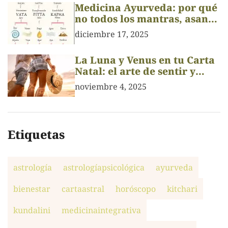
Medicina Ayurveda: por qué
no todos los mantras, asanas
o pranayamas son para
diciembre 17, 2025
todos
La Luna y Venus en tu Carta
Natal: el arte de sentir y
amar
noviembre 4, 2025
Etiquetas
astrología
astrologíapsicológica
ayurveda
bienestar
cartaastral
horóscopo
kitchari
kundalini
medicinaintegrativa