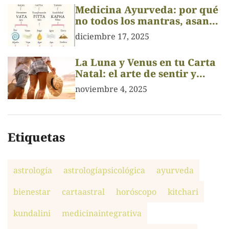
Medicina Ayurveda: por qué
no todos los mantras, asanas
o pranayamas son para
diciembre 17, 2025
todos
La Luna y Venus en tu Carta
Natal: el arte de sentir y
amar
noviembre 4, 2025
Etiquetas
astrología
astrologíapsicológica
ayurveda
bienestar
cartaastral
horóscopo
kitchari
kundalini
medicinaintegrativa