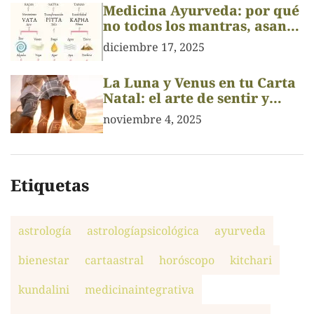
Medicina Ayurveda: por qué
no todos los mantras, asanas
o pranayamas son para
diciembre 17, 2025
todos
La Luna y Venus en tu Carta
Natal: el arte de sentir y
amar
noviembre 4, 2025
Etiquetas
astrología
astrologíapsicológica
ayurveda
bienestar
cartaastral
horóscopo
kitchari
kundalini
medicinaintegrativa